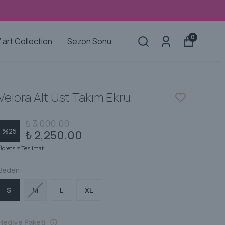
0
’ art Collection
Sezon Sonu
Velora Alt Üst Takım Ekru
₺ 3,000.00
%
25
₺ 2,250.00
Ücretsiz Teslimat
Beden
S
M
L
XL
Hediye Paketi