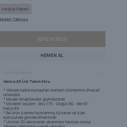
Hediye Paketi
Beden Tablosu
SEPETE EKLE
HEMEN AL
Ürün Açıklaması
Velora Alt Üst Takım Ekru
* Yüksek kalite kumaştan üretilen ürünlerimiz ihracat
ürünüdür.
* Model Small beden giymektedir.
* Modelin ölçüleri : Boy 175 - Göğüs 80 - Bel 61 -
Kalça 89
* Bu ürün özenle hazırlanmış tül kese ve özel
kutusunda gönderilmektedir
* Ürünün 30 derecede yıkanması tavsiye olunur.
Yıkama talimatına uyarak yıkayınız.