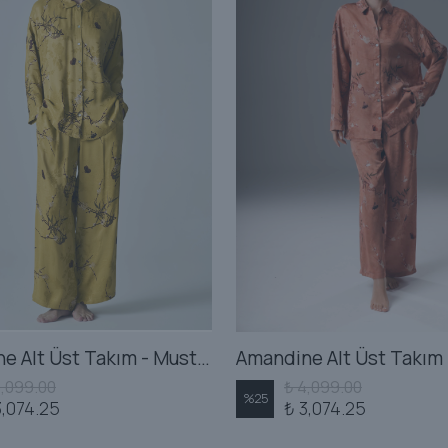
Amandine Alt Üst Takım - Mustard
4,099.00
₺ 4,099.00
%
25
3,074.25
₺ 3,074.25