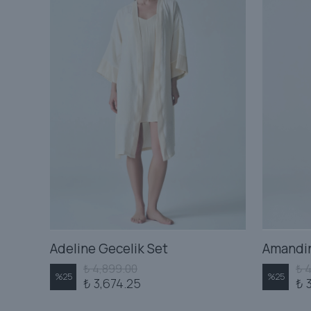
Adeline Gecelik Set
₺ 4,899.00
₺ 
%
25
%
25
₺ 3,674.25
₺ 