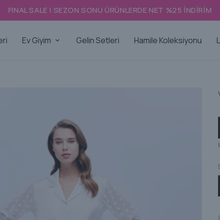
FINAL SALE | SEZON SONU ÜRÜNLERDE NET %25 İNDİRİM
eri
Ev Giyim
Gelin Setleri
Hamile Koleksiyonu
L