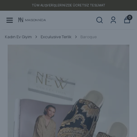
TÜM ALIŞVERIŞLERINIZDE ÜCRETSIZ TESLIMAT
0
Kadın Ev Giyim
Exculusive Terlik
Baroque