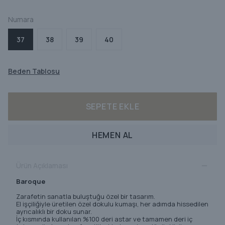
Numara
37
38
39
40
Beden Tablosu
SEPETE EKLE
HEMEN AL
Ürün Açıklaması
Baroque
Zarafetin sanatla buluştuğu özel bir tasarım.
El işçiliğiyle üretilen özel dokulu kumaşı, her adımda hissedilen
ayrıcalıklı bir doku sunar.
İç kısmında kullanılan %100 deri astar ve tamamen deri iç