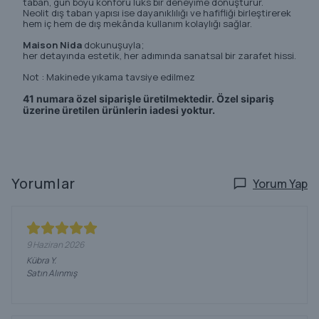
taban, gün boyu konforu lüks bir deneyime dönüştürür.
Neolit dış taban yapısı ise dayanıklılığı ve hafifliği birleştirerek
hem iç hem de dış mekânda kullanım kolaylığı sağlar.
Maison Nida
dokunuşuyla;
her detayında estetik, her adımında sanatsal bir zarafet hissi.
Not : Makinede yıkama tavsiye edilmez
41 numara özel siparişle üretilmektedir. Özel sipariş
üzerine üretilen ürünlerin iadesi yoktur.
Yorumlar
Yorum Yap
9 Haziran 2026
Kübra
Y.
Satın Alınmış