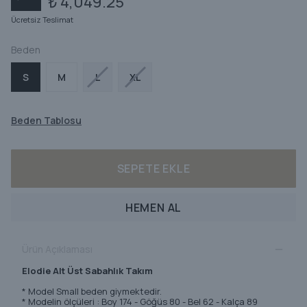
₺ 4,049.25
Ücretsiz Teslimat
Beden
S
M
L
XL
Beden Tablosu
SEPETE EKLE
HEMEN AL
Ürün Açıklaması
Elodie Alt Üst Sabahlık Takım
* Model Small beden giymektedir.
* Modelin ölçüleri : Boy 174 - Göğüs 80 - Bel 62 - Kalça 89