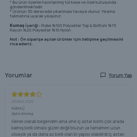
* Bu ürün özenle hazırlanmış tül kese ve özel kutusunda
gönderilmektedir
* Ürünün 30 derecede yıkanması tavsiye olunur. Yıkama
talimatına uyarak yıkayınız.
Kumaş
İçeriği :
Robe %100 Polyseter Top & Bottom %70
Rayon %20 Polyester %10 Nylon
Not : Ön siparişe açılan ürünler için iletişime geçilmesini
rica ederiz.
Yorumlar
Yorum Yap
30 Mart 2026
Kübra
Ç.
Satın Alınmış
Genel olarak beğendim ama yine iç astar kısmı çok arada
kalmış belli olması güzel değil bluzun ya tamamen uzun
olsaydı ya da daha az belli olan bi yapısı olabilirdi iç astarı