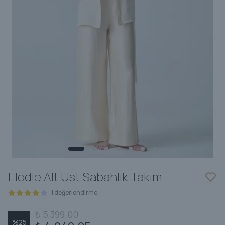
Elodie Alt Üst Sabahlık Takım
1 değerlendirme
₺ 5,399.00
%
25