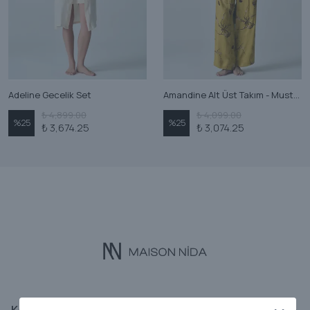
Adeline Gecelik Set
Amandine Alt Üst Takım - Mustard
₺ 4,899.00
₺ 4,099.00
%
25
%
25
₺ 3,674.25
₺ 3,074.25