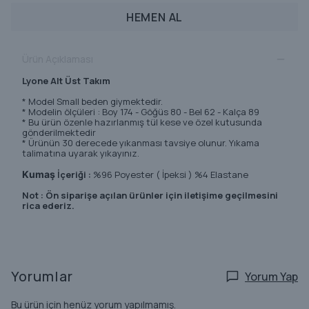
HEMEN AL
Ürün Açıklaması
Lyone Alt Üst Takım
* Model Small beden giymektedir.
* Modelin ölçüleri : Boy 174 - Göğüs 80 - Bel 62 - Kalça 89
* Bu ürün özenle hazırlanmış tül kese ve özel kutusunda
gönderilmektedir
* Ürünün 30 derecede yıkanması tavsiye olunur. Yıkama
talimatına uyarak yıkayınız.
Kumaş
İçeriği :
%96 Poyester ( İpeksi ) %4 Elastane
Not : Ön siparişe açılan ürünler için iletişime geçilmesini
rica ederiz.
Yorumlar
Yorum Yap
Bu ürün için henüz yorum yapılmamış.