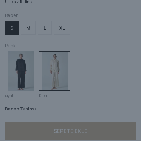
Ücretsiz Teslimat
Beden
S
M
L
XL
Renk
siyah
Krem
Beden Tablosu
SEPETE EKLE