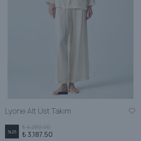
Lyone Alt Üst Takım
₺ 4,250.00
%
25
₺ 3,187.50