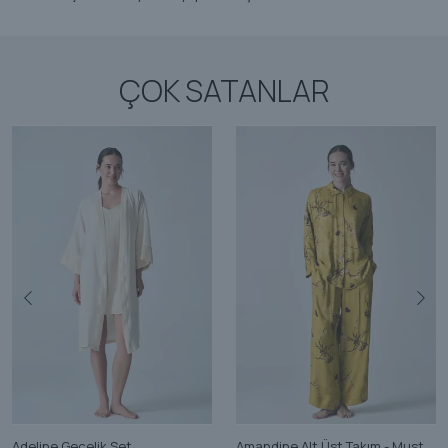
ÇOK SATANLAR
Adeline Gecelik Set
Amandine Alt Üst Takım - Mustard