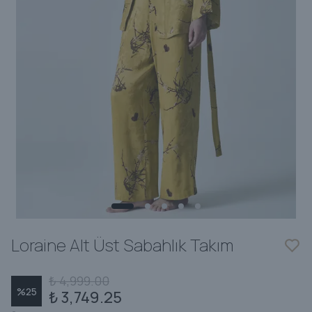
Loraine Alt Üst Sabahlık Takım
₺ 4,999.00
%
25
₺ 3,749.25