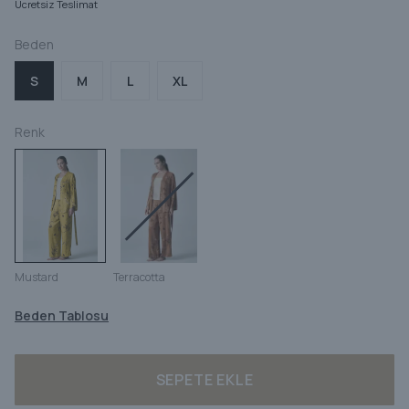
Ücretsiz Teslimat
Beden
S
M
L
XL
Renk
Mustard
Terracotta
Beden Tablosu
SEPETE EKLE