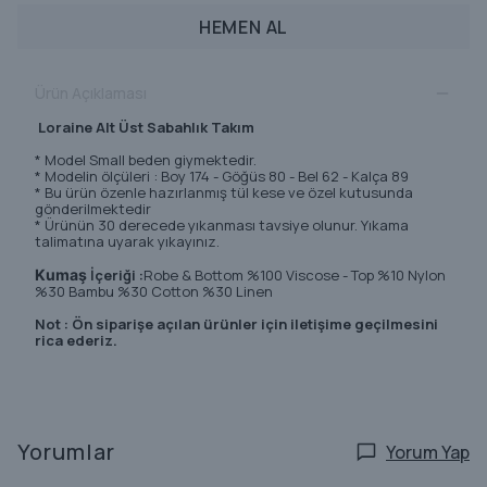
HEMEN AL
Ürün Açıklaması
Loraine Alt Üst Sabahlık Takım
* Model Small beden giymektedir.
* Modelin ölçüleri : Boy 174 - Göğüs 80 - Bel 62 - Kalça 89
* Bu ürün özenle hazırlanmış tül kese ve özel kutusunda
gönderilmektedir
* Ürünün 30 derecede yıkanması tavsiye olunur. Yıkama
talimatına uyarak yıkayınız.
Kumaş
İçeriği :
Robe & Bottom %100 Viscose - Top %10 Nylon
%30 Bambu %30 Cotton %30 Linen
Not : Ön siparişe açılan ürünler için iletişime geçilmesini
rica ederiz.
Yorumlar
Yorum Yap