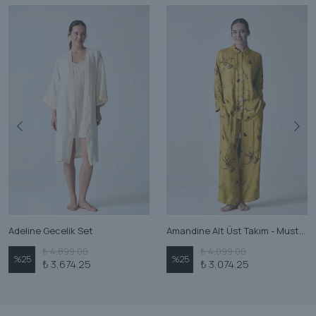
Adeline Gecelik Set
Amandine Alt Üst Takım - Mustard
₺ 4,899.00
₺ 4,099.00
%
25
%
25
₺ 3,674.25
₺ 3,074.25