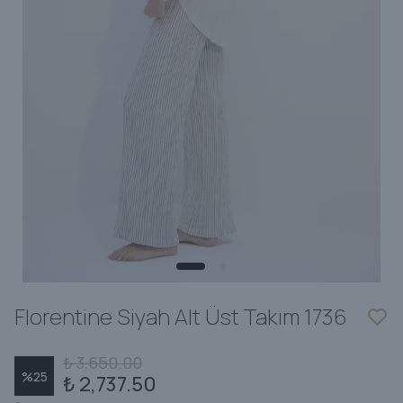
Florentine Siyah Alt Üst Takım 1736
₺ 3,650.00
%
25
₺ 2,737.50