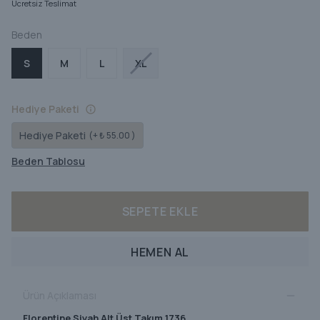
Ücretsiz Teslimat
Beden
S
M
L
XL
Hediye Paketi
Hediye Paketi
(+ ₺ 55.00 )
Beden Tablosu
SEPETE EKLE
HEMEN AL
Ürün Açıklaması
Florentine Siyah Alt Üst Takım 1736