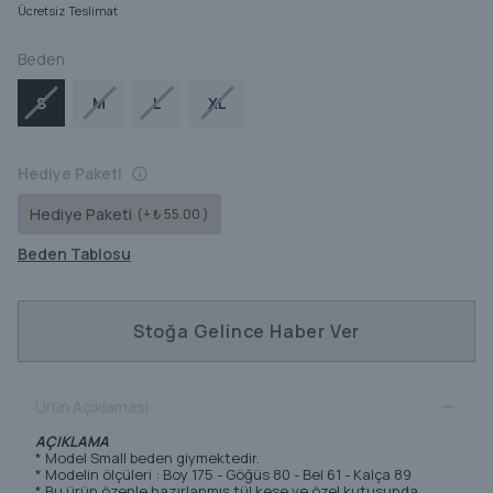
Ücretsiz Teslimat
Beden
S
M
L
XL
Hediye Paketi
Hediye Paketi
(+ ₺ 55.00 )
Beden Tablosu
Stoğa Gelince Haber Ver
Ürün Açıklaması
AÇIKLAMA
* Model Small beden giymektedir.
* Modelin ölçüleri : Boy 175 - Göğüs 80 - Bel 61 - Kalça 89
* Bu ürün özenle hazırlanmış tül kese ve özel kutusunda