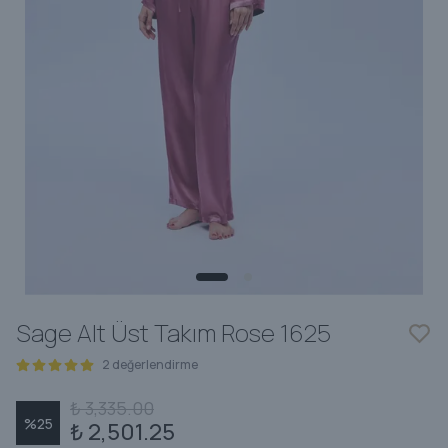
Sage Alt Üst Takım Rose 1625
2 değerlendirme
₺ 3,335.00
%
25
₺ 2,501.25