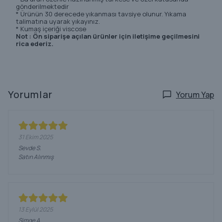
gönderilmektedir
* Ürünün 30 derecede yıkanması tavsiye olunur. Yıkama
talimatına uyarak yıkayınız.
* Kumaş içeriği viscose
Not : Ön siparişe açılan ürünler için iletişime geçilmesini
rica ederiz.
Yorumlar
Yorum Yap
31 Ekim 2025
Sevde
S.
Satın Alınmış
13 Eylül 2025
Simge
A.