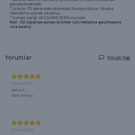
gönderilmektedir
* Ürünün 30 derecede yıkanması tavsiye olunur. Yıkama
talimatına uyarak yıkayınız.
* Kumaş içeriği JACQUARD %100 viscose
Not : Ön siparişe açılan ürünler için iletişime geçilmesini
rica ederiz.
Yorumlar
Yorum Yap
5 Mayıs 2026
Merve
A.
Satın Alınmış
26 Eylül 2025