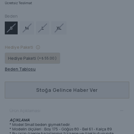
Ücretsiz Teslimat
Beden
S
M
L
XL
Hediye Paketi
Hediye Paketi
(+ ₺ 55.00 )
Beden Tablosu
Stoğa Gelince Haber Ver
Ürün Açıklaması
AÇIKLAMA
* Model Small beden giymektedir.
* Modelin ölçüleri : Boy 175 - Göğüs 80 - Bel 61 - Kalça 89
* Bu ürün özenle hazırlanmış tül kese ve özel kutusunda