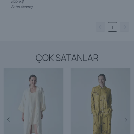
Kübra
Ş.
Satın Alınmış
1
ÇOK SATANLAR