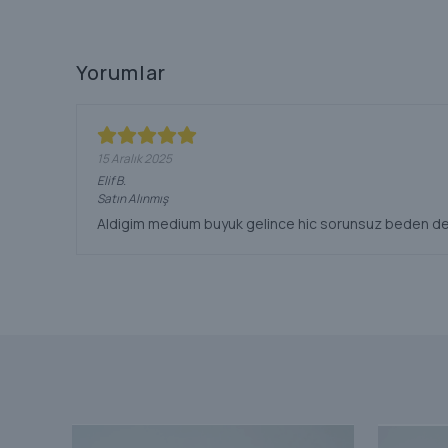
Yorumlar
15 Aralık 2025
Elif
B.
Satın Alınmış
Aldigim medium buyuk gelince hic sorunsuz beden deg