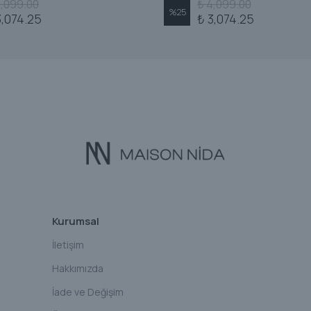
4,099.00
₺ 4,099.00
%
25
3,074.25
₺ 3,074.25
Kurumsal
İletişim
Hakkımızda
İade ve Değişim