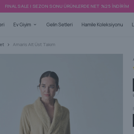
FINAL SALE | SEZON SONU ÜRÜNLERDE NET %25 İNDİRİM
eri
Ev Giyim
Gelin Setleri
Hamile Koleksiyonu
L
Set
Amaris Alt Üst Takım