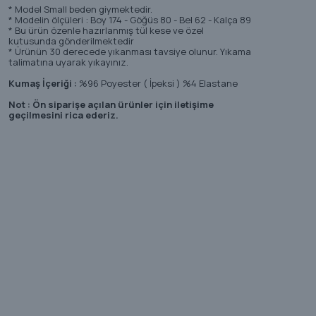
* Model Small beden giymektedir.
* Modelin ölçüleri : Boy 174 - Göğüs 80 - Bel 62 - Kalça 89
* Bu ürün özenle hazırlanmış tül kese ve özel
kutusunda gönderilmektedir
* Ürünün 30 derecede yıkanması tavsiye olunur. Yıkama
talimatına uyarak yıkayınız.
Kumaş İçeriği :
%96 Poyester ( İpeksi ) %4 Elastane
Not : Ön siparişe açılan ürünler için iletişime
geçilmesini rica ederiz.