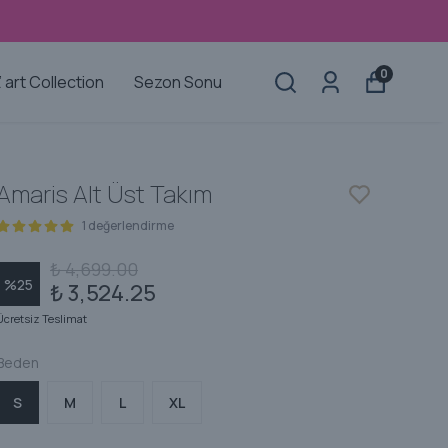
0
’ art Collection
Sezon Sonu
Amaris Alt Üst Takım
1 değerlendirme
₺ 4,699.00
%
25
₺ 3,524.25
Ücretsiz Teslimat
Beden
S
M
L
XL