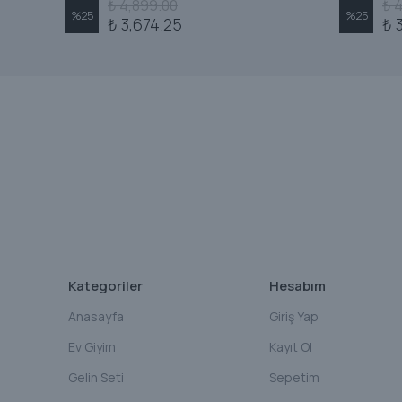
₺ 4,899.00
₺ 
%
25
%
25
₺ 3,674.25
₺ 
Kategoriler
Hesabım
Anasayfa
Giriş Yap
Ev Giyim
Kayıt Ol
Gelin Seti
Sepetim