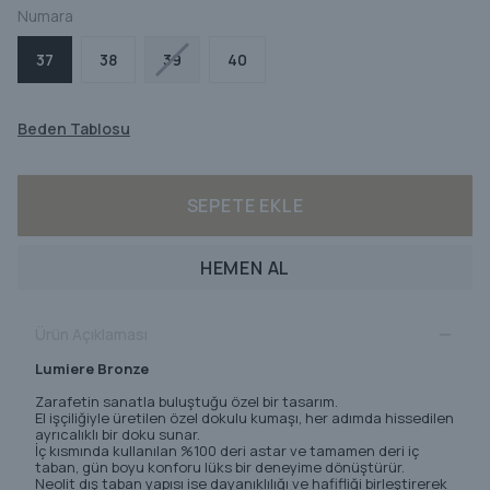
Numara
37
38
39
40
Beden Tablosu
SEPETE EKLE
HEMEN AL
Ürün Açıklaması
Lumiere Bronze
Zarafetin sanatla buluştuğu özel bir tasarım.
El işçiliğiyle üretilen özel dokulu kumaşı, her adımda hissedilen
ayrıcalıklı bir doku sunar.
İç kısmında kullanılan %100 deri astar ve tamamen deri iç
taban, gün boyu konforu lüks bir deneyime dönüştürür.
Neolit dış taban yapısı ise dayanıklılığı ve hafifliği birleştirerek