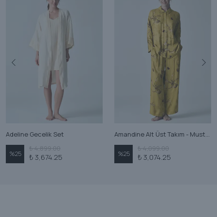
Adeline Gecelik Set
Amandine Alt Üst Takım - Mustard
₺ 4,899.00
₺ 4,099.00
%
25
%
25
₺ 3,674.25
₺ 3,074.25