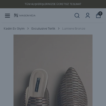
TÜM ALIŞVERIŞLERINIZDE ÜCRETSIZ TESLIMAT
0
Kadın Ev Giyim
Exculusive Terlik
Lumiere Bronze