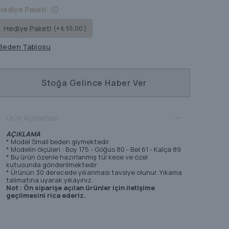
Hediye Paketi
Hediye Paketi
(+ ₺ 55.00 )
Beden Tablosu
Stoğa Gelince Haber Ver
Ürün Açıklaması
AÇIKLAMA
* Model Small beden giymektedir.
* Modelin ölçüleri : Boy 175 - Göğüs 80 - Bel 61 - Kalça 89
* Bu ürün özenle hazırlanmış tül kese ve özel
kutusunda gönderilmektedir
* Ürünün 30 derecede yıkanması tavsiye olunur. Yıkama
talimatına uyarak yıkayınız.
Not : Ön siparişe açılan ürünler için iletişime
geçilmesini rica ederiz.