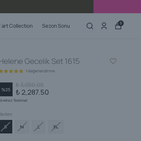
0
’ art Collection
Sezon Sonu
Helene Gecelik Set 1615
1 değerlendirme
₺ 3,050.00
%
25
₺ 2,287.50
Ücretsiz Teslimat
Beden
S
M
L
XL