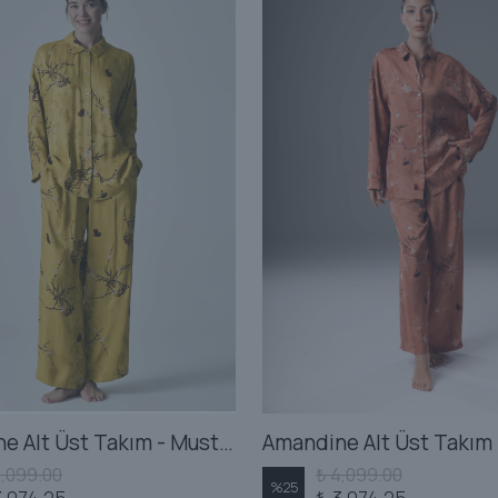
Amandine Alt Üst Takım - Mustard
4,099.00
₺ 4,099.00
%
25