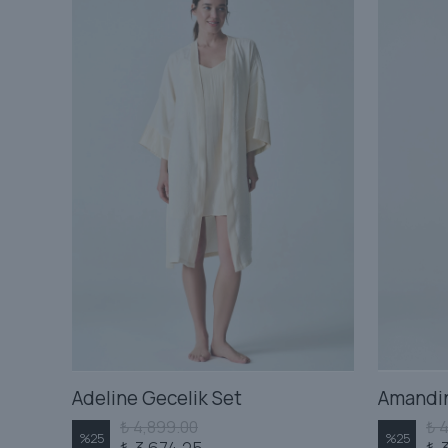
534
Adeline Gecelik Set
₺ 4,899.00
₺ 
%
25
%
25