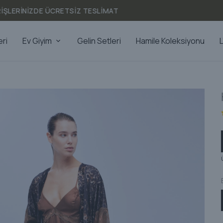
FINAL SALE | SEZON SONU ÜRÜNLERDE NET %25 İNDİRİM
eri
Ev Giyim
Gelin Setleri
Hamile Koleksiyonu
L