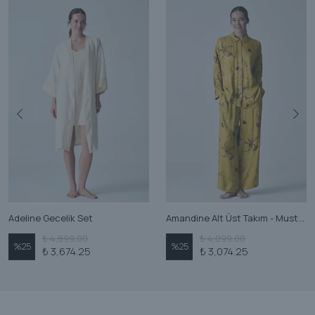
Adeline Gecelik Set
Amandine Alt Üst Takım - Mustard
₺ 4,899.00
₺ 4,099.00
%
25
%
25
₺ 3,674.25
₺ 3,074.25