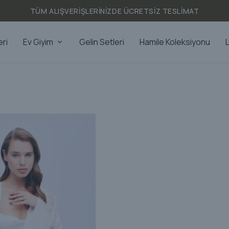
TÜM ALIŞVERIŞLERINIZDE ÜCRETSIZ TESLIMAT
eri
Ev Giyim
Gelin Setleri
Hamile Koleksiyonu
L