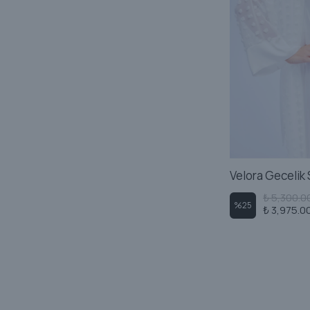
Velora Gecelik 
₺ 5,300.0
%
25
₺ 3,975.0