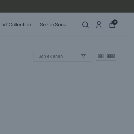
0
’ art Collection
Sezon Sonu
Son eklenen