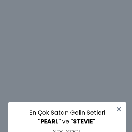
En Çok Satan Gelin Setleri
En Çok Satan Gelin Setleri
"PEARL"
"PEARL"
ve
ve
"STEVIE"
"STEVIE"
Şimdi Satışta.
Şimdi Satışta.