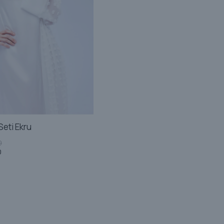
Seti Ekru
0
0